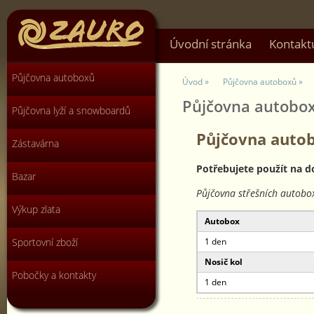
Úvodní stránka
Kontakt
Půjčovna autoboxů
Úvod »
Půjčovna autoboxů »
Půjčovna autobo
Půjčovna lyží a snowboardů
Půjčovna autob
Zástavárna
Potřebujete použít na d
Bazar
Půjčovna střešních autobo
Výkup zlata
Autobox
Sportovní zboží
1 den
Nosič kol
Pobočky a kontakty
1 den